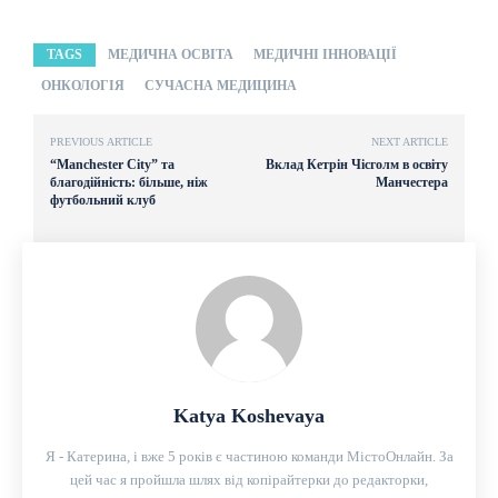
TAGS
МЕДИЧНА ОСВІТА
МЕДИЧНІ ІННОВАЦІЇ
ОНКОЛОГІЯ
СУЧАСНА МЕДИЦИНА
PREVIOUS ARTICLE
NEXT ARTICLE
“Manchester City” та
Вклад Кетрін Чісголм в освіту
благодійність: більше, ніж
Манчестера
футбольний клуб
Katya Koshevaya
Я - Катерина, і вже 5 років є частиною команди МістоОнлайн. За
цей час я пройшла шлях від копірайтерки до редакторки,