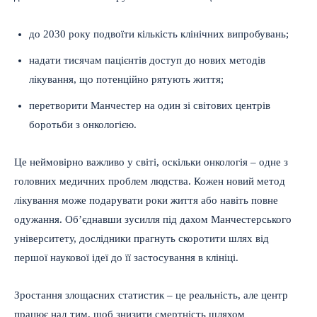
до 2030 року подвоїти кількість клінічних випробувань;
надати тисячам пацієнтів доступ до нових методів
лікування, що потенційно рятують життя;
перетворити Манчестер на один зі світових центрів
боротьби з онкологією.
Це неймовірно важливо у світі, оскільки онкологія – одне з
головних медичних проблем людства. Кожен новий метод
лікування може подарувати роки життя або навіть повне
одужання. Об’єднавши зусилля під дахом Манчестерського
університету, дослідники прагнуть скоротити шлях від
першої наукової ідеї до її застосування в клініці.
Зростання злощасних статистик – це реальність, але центр
працює над тим, щоб знизити смертність шляхом