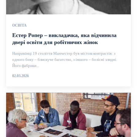
ОСВІТА
Естер Ропер – викладачка, яка відчинила
двері освіти для робітничих жінок
Наприкінці 19 століття Манчестер був містом контрастів: з
одного боку – блискуче багатство, з іншого – болісні злидні.
Його фабрики...
02.03.2026