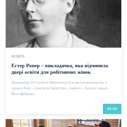
ОСВІТА
Естер Ропер – викладачка, яка відчинила
двері освіти для робітничих жінок
Наприкінці 19 століття Манчестер був містом контрастів: з
одного боку – блискуче багатство, з іншого – болісні злидні.
Його фабрики...
READ