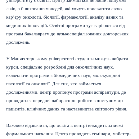
університету є освіта. Центр займається не лише пошуком
ліків, а й вихованням людей, які хочуть присвятити свою
кар’єру онкології, біології, фармакології, аналізу даних та
медичних інновацій. Освітні програми тут варіюються від
програм бакалаврату до вузькоспеціалізованих докторських
досліджень.
У Манчестерському університеті студенти можуть вибрати
курси, спеціально розроблені для онкологічних наук,
включаючи програми з біомедичних наук, молекулярної
патології та онкології. Для тих, хто займається
дослідженнями, центр пропонує програми аспірантури, де
проводяться передові лабораторні роботи з доступом до
пацієнтів, клінічних даних та наставництва світового рівня.
Важливо відзначити, що освіта в центрі виходить за межі
формального навчання. Центр проводить семінари, майстер-