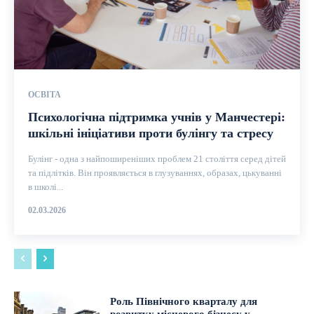
ОСВІТА
Психологічна підтримка учнів у Манчестері:
шкільні ініціативи проти булінгу та стресу
Булінг - одна з найпоширеніших проблем 21 століття серед дітей
та підлітків. Він проявляється в глузуваннях, образах, цькуванні
в школі...
02.03.2026
Роль Північного кварталу для