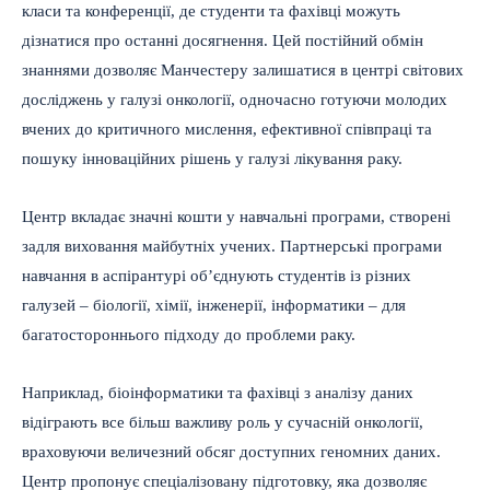
класи та конференції, де студенти та фахівці можуть
дізнатися про останні досягнення. Цей постійний обмін
знаннями дозволяє Манчестеру залишатися в центрі світових
досліджень у галузі онкології, одночасно готуючи молодих
вчених до критичного мислення, ефективної співпраці та
пошуку інноваційних рішень у галузі лікування раку.
Центр вкладає значні кошти у навчальні програми, створені
задля виховання майбутніх учених. Партнерські програми
навчання в аспірантурі об’єднують студентів із різних
галузей – біології, хімії, інженерії, інформатики – для
багатостороннього підходу до проблеми раку.
Наприклад, біоінформатики та фахівці з аналізу даних
відіграють все більш важливу роль у сучасній онкології,
враховуючи величезний обсяг доступних геномних даних.
Центр пропонує спеціалізовану підготовку, яка дозволяє