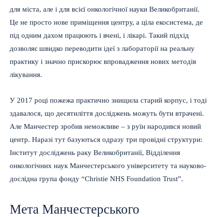
для міста, але і для всієї онкологічної науки Великобританії.
Це не просто нове приміщення центру, а ціла екосистема, де
під одним дахом працюють і вчені, і лікарі. Такий підхід
дозволяє швидко переводити ідеї з лабораторії на реальну
практику і значно прискорює впровадження нових методів
лікування.
У 2017 році пожежа практично знищила старий корпус, і тоді
здавалося, що десятиліття досліджень можуть бути втрачені.
Але Манчестер зробив неможливе – з руїн народився новий
центр. Наразі тут базуються одразу три провідні структури:
Інститут досліджень раку Великобританії, Відділення
онкологічних наук Манчестерського університету та науково-
дослідна група фонду “Christie NHS Foundation Trust”.
Мета Манчестерського