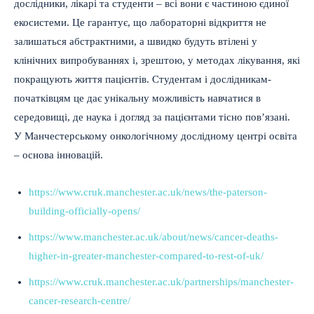
дослідники, лікарі та студенти – всі вони є частиною єдиної
екосистеми. Це гарантує, що лабораторні відкриття не
залишаться абстрактними, а швидко будуть втілені у
клінічних випробуваннях і, зрештою, у методах лікування, які
покращують життя пацієнтів. Студентам і дослідникам-
початківцям це дає унікальну можливість навчатися в
середовищі, де наука і догляд за пацієнтами тісно пов’язані.
У Манчестерському онкологічному дослідному центрі освіта
– основа інновацій.
https://www.cruk.manchester.ac.uk/news/the-paterson-
building-officially-opens/
https://www.manchester.ac.uk/about/news/cancer-deaths-
higher-in-greater-manchester-compared-to-rest-of-uk/
https://www.cruk.manchester.ac.uk/partnerships/manchester-
cancer-research-centre/