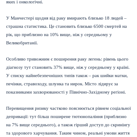
яких і онкологічні.
У Манчестері щодня від раку вмирають близько 18 людей –
страшна статистика. Це становить близько 6500 смертей на
рік, що приблизно на 10% вище, ніж у середньому у
Великобританії.
Особливо тривожним є поширення раку легень: рівень цього
діагнозу тут становить 37% вище, ніж у середньому у країні.
У списку найнебезпечніших типів також – рак шийки матки,
печінки, стравоходу, шлунка та нирок. Місто лідирує за
показниками захворюваності у Північно-Західному регіоні.
Перевищення ризику частково пояснюється рівнем соціальної
депривації: тут більш поширене тютюнопаління (приблизно
на 7% вище середнього), а також гірший доступ до скринінгу
та здорового харчування. Таким чином, реальні умови життя