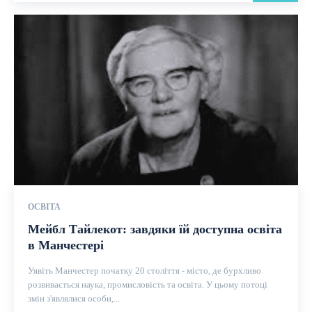
ОСВІТА
Мейбл Тайлекот: завдяки їй доступна освіта
в Манчестері
Уявіть Манчестер початку 20 століття - місто, де бурхливо
розвивається наука, промисловість та освіта. У цьому потоці
змін з'являлися особи,...