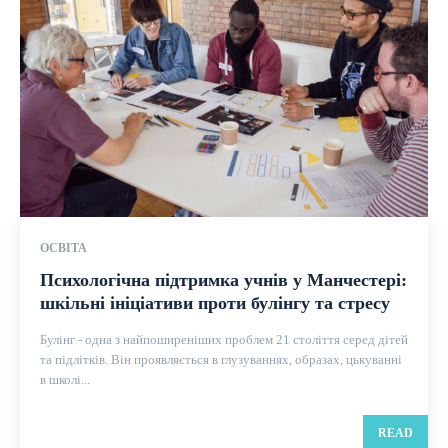
ОСВІТА
Психологічна підтримка учнів у Манчестері:
шкільні ініціативи проти булінгу та стресу
Булінг - одна з найпоширеніших проблем 21 століття серед дітей
та підлітків. Він проявляється в глузуваннях, образах, цькуванні
в школі...
READ