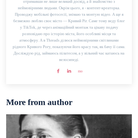
отримавши не лише великий досвід, а й знайомство з
неймовірними людьми. Окрім цього, я - контент-креаторка.
Проводжу мобільні фотосесії, знімаю та монтую відео. А ще я
безмежно люблю своє місто — Кривий Ріг. Саме тому веду блог
у TikTok, де через анімаційний монтаж та цікаву подачу
розповідаю про історію міста, його особливі місця та
атмосферу. А в Threads ділюся неймовірними світлинами
рідного Кривого Рогу, показуючи його красу так, як бачу її сама.
Досліждую рід, займаюсь пілатесом, а у вільний час катаюсь на
велосипеді.
More from author